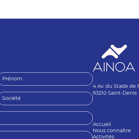
P
4 Av. du Stade de 
é
n
93210 Saint-Denis
S
o
o
m
é
Accueil
é
Nous connaître
Activités