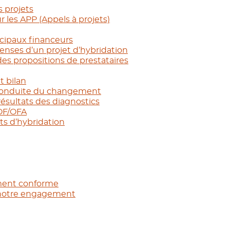
s projets
 les APP (Appels à projets)
cipaux financeurs
penses d’un projet d’hybridation
des propositions de prestataires
t bilan
 conduite du changement
résultats des diagnostics
 OF/OFA
ts d’hybridation
lement conforme
de notre engagement