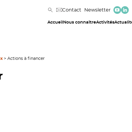
Contact
Newsletter
Accueil
Nous connaître
Activités
Actualit
ox
>
Actions à financer
r