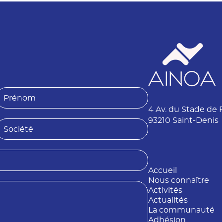
P
4 Av. du Stade de 
é
n
93210 Saint-Denis
S
o
o
m
é
Accueil
é
Nous connaître
Activités
Actualités
La communauté
Adhésion