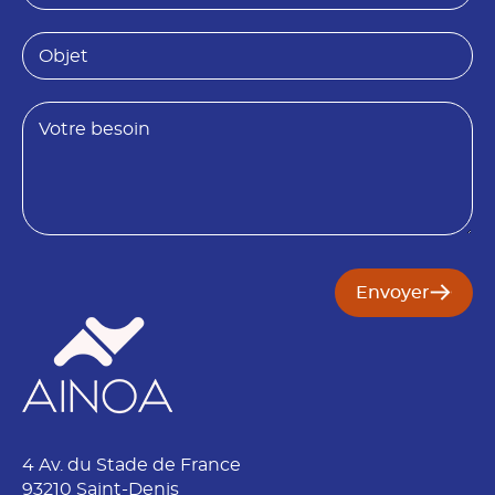
l
c
*
i
O
é
b
t
j
é
e
B
t
e
s
o
i
n
Envoyer
4 Av. du Stade de France
93210 Saint-Denis