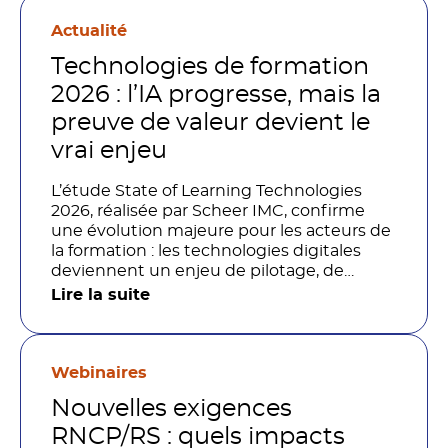
Actualité
Technologies de formation
2026 : l’IA progresse, mais la
preuve de valeur devient le
vrai enjeu
L’étude State of Learning Technologies
2026, réalisée par Scheer IMC, confirme
une évolution majeure pour les acteurs de
la formation : les technologies digitales
deviennent un enjeu de pilotage, de
performance et de preuve de valeur. IA,
Lire la suite
LMS, analytics, gestion des compétences,
blended learning : tout semble désormais
en place pour faire de la formation un levier
stratégique. Mais comment démontrer
Webinaires
concrètement l’impact de ces
Nouvelles exigences
investissements sur les compétences, la
productivité et la performance des
RNCP/RS : quels impacts