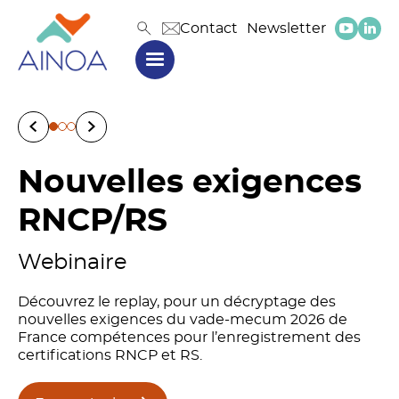
Contact
Newsletter
Nouvelles exigences
Intelligence
RNCP/RS
artificielle
Webinaire
Parcours de vies et retours
Cahier d’entraînement pour
d’usages
formateurs
Découvrez le replay, pour un décryptage des
nouvelles exigences du vade-mecum 2026 de
France compétences pour l’enregistrement des
certifications RNCP et RS.