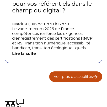
organisations ?
pour vos référentiels dans le
champ du digital ?
Mardi 30 juin de 11h30 à 12h30
Le vade-mecum 2026 de France
compétences renforce les exigences
d’enregistrement des certifications RNCP
et RS. Transition numérique, accessibilité,
handicap, transition écologique : quels
impacts concrets pour les référentiels dans
Lire la suite
le champ du digital et de la multimodalité
?
Voir plus d'actualités