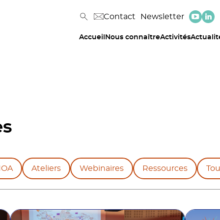
Contact
Newsletter
Accueil
Nous connaître
Activités
Actualit
es
NOA
Ateliers
Webinaires
Ressources
Tou