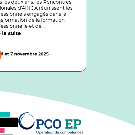
s les deux ans, les Rencontres
ionales d’AINOA réunissent les
fessionnels engagés dans la
nsformation de la formation
fessionnelle et de
pprentissage : responsables
e la suite
agogiques, dirigeants d’OF ou
CFA, formateurs, ingénieurs
agogiques, chercheurs,
6 et 7 novembre 2025
anceurs publics et EdTech.
r cette 18e édition, nous
rderons les grandes
ations du secteur :
lligence artificielle générative,
ité virtuelle, évolution du
re juridique, et modèles
nomiques en tension ... pour
enter collectivement la
mation de demain