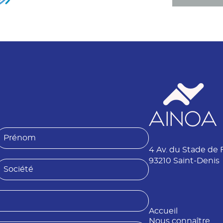
P
4 Av. du Stade de 
é
n
93210 Saint-Denis
S
o
o
m
é
Accueil
é
Nous connaître