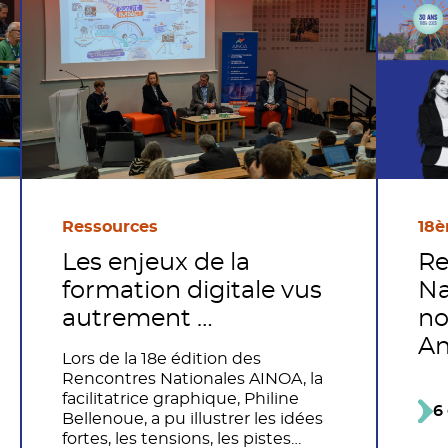
18è
Ressources
Re
Les enjeux de la
Na
formation digitale vus
no
autrement …
An
Lors de la 18e édition des
Rencontres Nationales AINOA, la
facilitatrice graphique, Philine
6
Bellenoue, a pu illustrer les idées
fortes, les tensions, les pistes