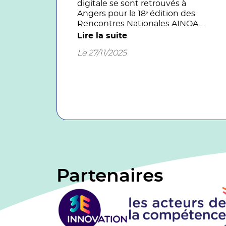
digitale se sont retrouvés à
Angers pour la 18ᵉ édition des
Rencontres Nationales AINOA.
Cette édition, qui marquait
Lire la suite
également les 30 ans d’AINOA,
Le 27/11/2025
restera comme l’une des plus
riches, des plus conviviales et des
plus inspirantes de notre histoire.
Partenaires