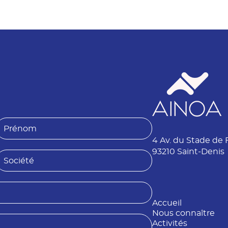
P
4 Av. du Stade de 
é
n
93210 Saint-Denis
S
o
o
m
é
Accueil
é
Nous connaître
Activités