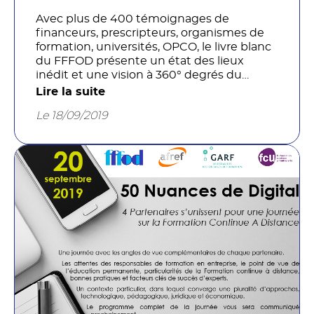
Avec plus de 400 témoignages de
financeurs, prescripteurs, organismes de
formation, universités, OPCO, le livre blanc
du FFFOD présente un état des lieux
inédit et une vision à 360° degrés du
Digital Learning. Cette analyse est enrichie
Lire la suite
par les contributions de chercheurs et de
Le 18/09/2019
professionnels qui mettent en perspective
ces résultats avec leurs propres travaux.