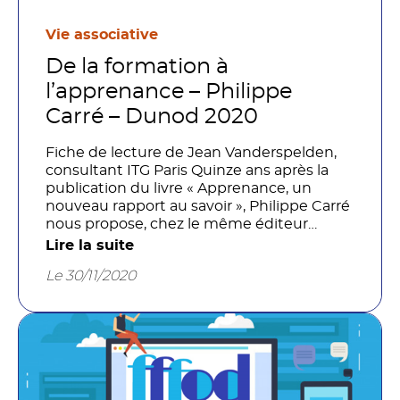
Vie associative
De la formation à
l’apprenance – Philippe
Carré – Dunod 2020
Fiche de lecture de Jean Vanderspelden,
consultant ITG Paris Quinze ans après la
publication du livre « Apprenance, un
nouveau rapport au savoir », Philippe Carré
nous propose, chez le même éditeur
Dunod, dans la continuité et
Lire la suite
l’approfondissement « Pourquoi et
Le 30/11/2020
comment les adultes apprennent ? », avec
le sous-titre explicite : « De la Formation
vers l’Apprenance ».