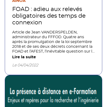
AINOA
FOAD : adieu aux relevés
obligatoires des temps de
connexion
Article de Jean VANDERSPELDEN,
administrateur du FFFOD. Quatre ans
après la promulgation de la loi septembre
2018 et de ses deux décrets concernant la
FOAD et l’AFEST, l’inévitable question sur le
relevé des temps de connexion ou sur
Lire la suite
l’établissement d’une feuille
Le 04/04/2022
d’émargement numérisée se pose
toujours et encore ! Il s’agit de répondre
opérationnellement à la manière dont on
doit attester, dans ce nouveau cadre
réglementaire, de la réalité d’un parcours,
d’une action de formation multimodale. De
fait, dans une action dite «FOAD», les
apprenants ne sont pas
systématiquement, ni dans le même