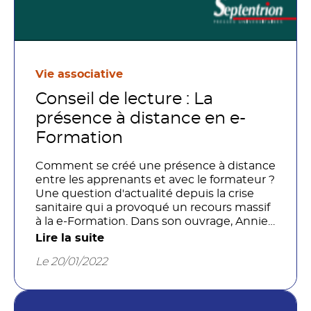
Vie associative
Conseil de lecture : La
présence à distance en e-
Formation
Comment se créé une présence à distance
entre les apprenants et avec le formateur ?
Une question d'actualité depuis la crise
sanitaire qui a provoqué un recours massif
à la e-Formation. Dans son ouvrage, Annie
Jézégou, Professeur des universités et
Lire la suite
chercheur au laboratoire CIREL à
Le 20/01/2022
l'université de Lille, propose un nouveau
modèle théorique : celui de la présence
sociale en e-Formation.