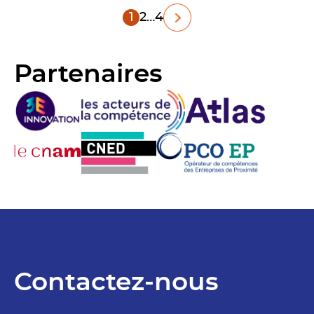
Pagination
1
2
…
4
des
Partenaires
publications
Contactez-nous