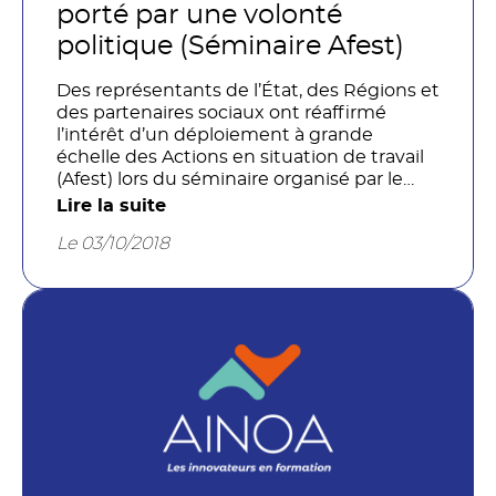
porté par une volonté
politique (Séminaire Afest)
Des représentants de l’État, des Régions et
des partenaires sociaux ont réaffirmé
l’intérêt d’un déploiement à grande
échelle des Actions en situation de travail
(Afest) lors du séminaire organisé par le
Copanef [1] et le FPSPP [2] mardi 2 octobre
Lire la suite
à Paris.
Le 03/10/2018