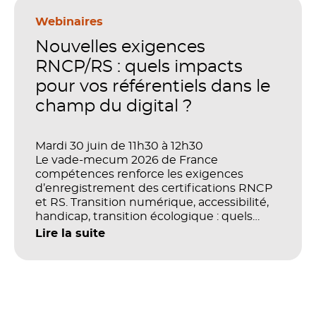
en place pour faire de la formation un levier
stratégique. Mais comment démontrer
Webinaires
concrètement l’impact de ces
Nouvelles exigences
investissements sur les compétences, la
productivité et la performance des
RNCP/RS : quels impacts
organisations ?
pour vos référentiels dans le
champ du digital ?
Mardi 30 juin de 11h30 à 12h30
Le vade-mecum 2026 de France
compétences renforce les exigences
d’enregistrement des certifications RNCP
et RS. Transition numérique, accessibilité,
handicap, transition écologique : quels
impacts concrets pour les référentiels dans
Lire la suite
le champ du digital et de la multimodalité
?