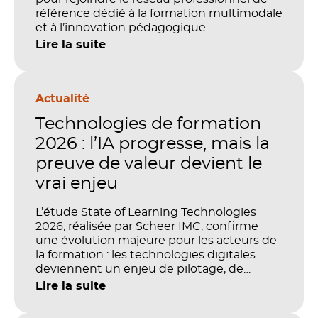
référence dédié à la formation multimodale
et à l’innovation pédagogique.
Lire la suite
Actualité
Technologies de formation
2026 : l’IA progresse, mais la
preuve de valeur devient le
vrai enjeu
L’étude State of Learning Technologies
2026, réalisée par Scheer IMC, confirme
une évolution majeure pour les acteurs de
la formation : les technologies digitales
deviennent un enjeu de pilotage, de
performance et de preuve de valeur. IA,
Lire la suite
LMS, analytics, gestion des compétences,
blended learning : tout semble désormais