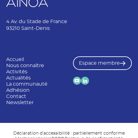
j
e
t
4 Av. du Stade de France
93210 Saint-Denis
Accueil
Espace membre
Nous connaître
Activités
Actualités
La communauté
Adhésion
Contact
Newsletter
Déclaration d’accessibilité : partiellement conforme