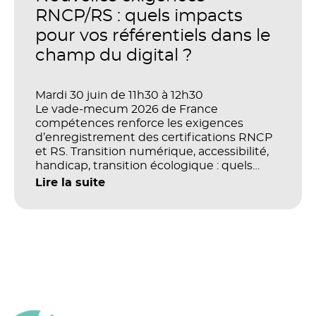
productivité et la performance des
RNCP/RS : quels impacts
organisations ?
pour vos référentiels dans le
champ du digital ?
Mardi 30 juin de 11h30 à 12h30
Le vade-mecum 2026 de France
compétences renforce les exigences
d’enregistrement des certifications RNCP
et RS. Transition numérique, accessibilité,
handicap, transition écologique : quels
impacts concrets pour les référentiels dans
Lire la suite
le champ du digital et de la multimodalité
?