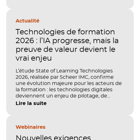
Actualité
Technologies de formation
2026 : l’IA progresse, mais la
preuve de valeur devient le
vrai enjeu
L’étude State of Learning Technologies
2026, réalisée par Scheer IMC, confirme
une évolution majeure pour les acteurs de
la formation : les technologies digitales
deviennent un enjeu de pilotage, de
performance et de preuve de valeur. IA,
Lire la suite
LMS, analytics, gestion des compétences,
blended learning : tout semble désormais
en place pour faire de la formation un levier
stratégique. Mais comment démontrer
Webinaires
concrètement l’impact de ces
Nouvelles exigences
investissements sur les compétences, la