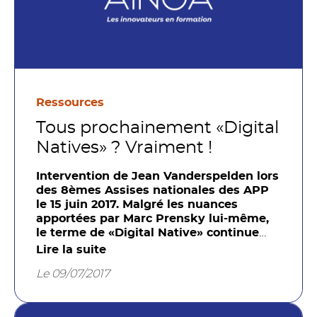
Ressources
Tous prochainement «Digital
Natives» ? Vraiment !
Intervention de Jean Vanderspelden lors
des 8èmes Assises nationales des APP
le 15 juin 2017.
Malgré les nuances
apportées par Marc Prensky lui-même,
le terme de «Digital Native» continue
régulièrement de susciter des débats !
Lire la suite
Les jeunes sont-ils, ou non, des «Digital
Le 09/07/2017
Natives» ou «Digital Naifs »? Etre
«Digital Native» a-t-il un sens ? Les
Digital Natives sont-ils (tous) plus