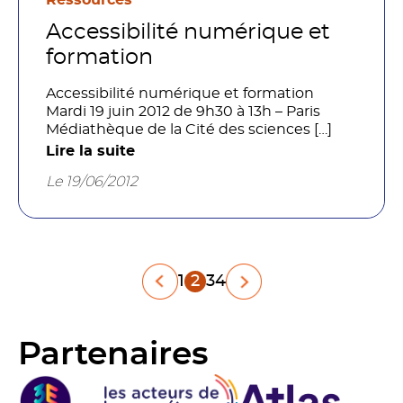
Ressources
Accessibilité numérique et
formation
Accessibilité numérique et formation
Mardi 19 juin 2012 de 9h30 à 13h – Paris
Médiathèque de la Cité des sciences […]
Lire la suite
Le 19/06/2012
Pagination
1
2
3
4
des
Partenaires
publications