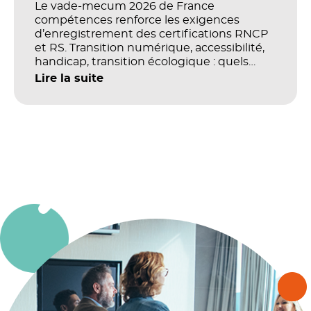
Le vade-mecum 2026 de France
compétences renforce les exigences
d’enregistrement des certifications RNCP
et RS. Transition numérique, accessibilité,
handicap, transition écologique : quels
impacts concrets pour les référentiels dans
Lire la suite
le champ du digital et de la multimodalité
?