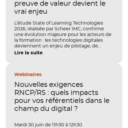
preuve de valeur devient le
vrai enjeu
L’étude State of Learning Technologies
2026, réalisée par Scheer IMC, confirme
une évolution majeure pour les acteurs de
la formation : les technologies digitales
deviennent un enjeu de pilotage, de
performance et de preuve de valeur. IA,
Lire la suite
LMS, analytics, gestion des compétences,
blended learning : tout semble désormais
en place pour faire de la formation un levier
stratégique. Mais comment démontrer
Webinaires
concrètement l’impact de ces
Nouvelles exigences
investissements sur les compétences, la
productivité et la performance des
RNCP/RS : quels impacts
organisations ?
pour vos référentiels dans le
champ du digital ?
Mardi 30 juin de 11h30 à 12h30