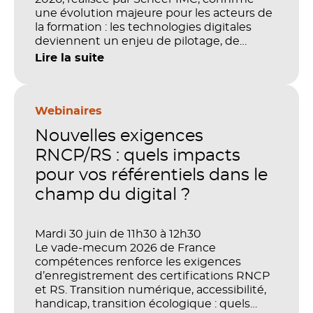
une évolution majeure pour les acteurs de
la formation : les technologies digitales
deviennent un enjeu de pilotage, de
performance et de preuve de valeur. IA,
Lire la suite
LMS, analytics, gestion des compétences,
blended learning : tout semble désormais
en place pour faire de la formation un levier
stratégique. Mais comment démontrer
Webinaires
concrètement l’impact de ces
Nouvelles exigences
investissements sur les compétences, la
productivité et la performance des
RNCP/RS : quels impacts
organisations ?
pour vos référentiels dans le
champ du digital ?
Mardi 30 juin de 11h30 à 12h30
Le vade-mecum 2026 de France
compétences renforce les exigences
d’enregistrement des certifications RNCP
et RS. Transition numérique, accessibilité,
handicap, transition écologique : quels