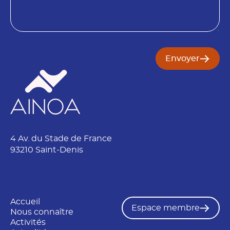
o
i
n
Envoyer
4 Av. du Stade de France
93210 Saint-Denis
Accueil
Espace membre
Nous connaître
Activités