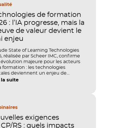
alité
chnologies de formation
6 : l’IA progresse, mais la
euve de valeur devient le
ai enjeu
ude State of Learning Technologies
, réalisée par Scheer IMC, confirme
évolution majeure pour les acteurs
a formation : les technologies
tales deviennent un enjeu de
tage, de performance et de preuve
 la suite
aleur. IA, LMS, analytics, gestion des
étences, blended learning : tout
le désormais en place pour faire de
ormation un levier stratégique. Mais
ment démontrer concrètement
inaires
pact de ces investissements sur les
uvelles exigences
étences, la productivité et la
ormance des organisations ?
CP/RS : quels impacts