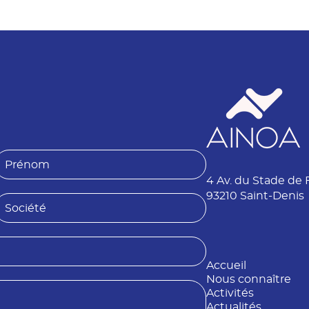
P
4 Av. du Stade de 
é
n
93210 Saint-Denis
S
o
o
m
é
Accueil
é
Nous connaître
Activités
Actualités