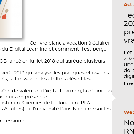
Actu
Te
202
pr
vr
Ce livre blanc a vocation à éclairer
s du Digital Learning et comment il est perçu
L’ét
2026
FFOD lancé en juillet 2018 qui agrège plusieurs
une 
de l
août 2019 qui analyse les pratiques et usages
digi
 fait ressortir des chiffres clés et les
pilo
Lire
de v
haîne de valeur du Digital Learning, la définition
comp
s acteurs en présence
semb
Master en Sciences de l’Education IPFA
la f
Adultes) de l’université Paris Nanterre sur les
com
Web
l’im
rofessionnels
No
comp
perf
RN