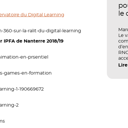
po
le
ervatoire du Digital Learning
Mard
-360-sur-la-ralit-du-digital-learning
Le 
er IPFA de Nanterre 2018/19
com
d’en
RNCP
animation-en-prsentiel
acce
écol
Lire
les 
ious-games-en-formation
et d
earning-1-190669672
earning-2
lms