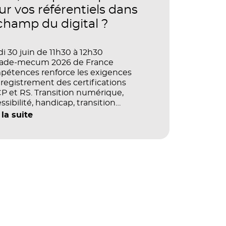
ur vos référentiels dans
 champ du digital ?
i 30 juin de 11h30 à 12h30
vade-mecum 2026 de France
pétences renforce les exigences
registrement des certifications
 et RS. Transition numérique,
ssibilité, handicap, transition
ogique : quels impacts concrets pour
 la suite
référentiels dans le champ du digital
e la multimodalité ?