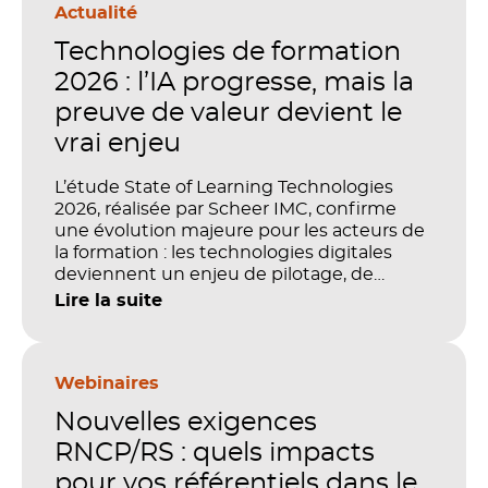
Actualité
Technologies de formation
2026 : l’IA progresse, mais la
preuve de valeur devient le
vrai enjeu
L’étude State of Learning Technologies
2026, réalisée par Scheer IMC, confirme
une évolution majeure pour les acteurs de
la formation : les technologies digitales
deviennent un enjeu de pilotage, de
performance et de preuve de valeur. IA,
Lire la suite
LMS, analytics, gestion des compétences,
blended learning : tout semble désormais
en place pour faire de la formation un levier
stratégique. Mais comment démontrer
Webinaires
concrètement l’impact de ces
Nouvelles exigences
investissements sur les compétences, la
productivité et la performance des
RNCP/RS : quels impacts
organisations ?
pour vos référentiels dans le