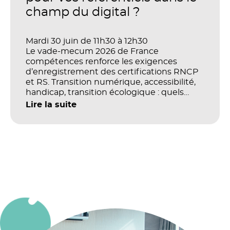
champ du digital ?
Mardi 30 juin de 11h30 à 12h30
Le vade-mecum 2026 de France
compétences renforce les exigences
d’enregistrement des certifications RNCP
et RS. Transition numérique, accessibilité,
handicap, transition écologique : quels
impacts concrets pour les référentiels dans
Lire la suite
le champ du digital et de la multimodalité
?