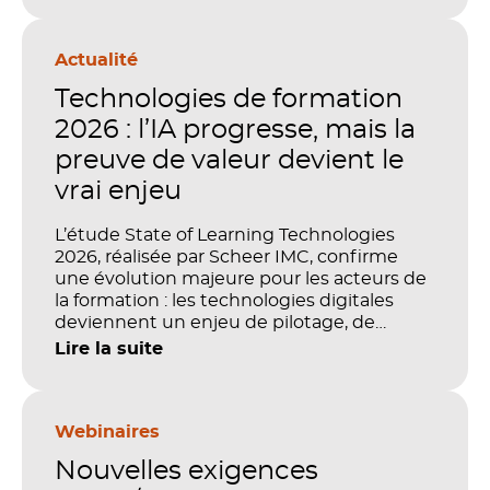
Actualité
Technologies de formation
2026 : l’IA progresse, mais la
preuve de valeur devient le
vrai enjeu
L’étude State of Learning Technologies
2026, réalisée par Scheer IMC, confirme
une évolution majeure pour les acteurs de
la formation : les technologies digitales
deviennent un enjeu de pilotage, de
performance et de preuve de valeur. IA,
Lire la suite
LMS, analytics, gestion des compétences,
blended learning : tout semble désormais
en place pour faire de la formation un levier
stratégique. Mais comment démontrer
Webinaires
concrètement l’impact de ces
Nouvelles exigences
investissements sur les compétences, la