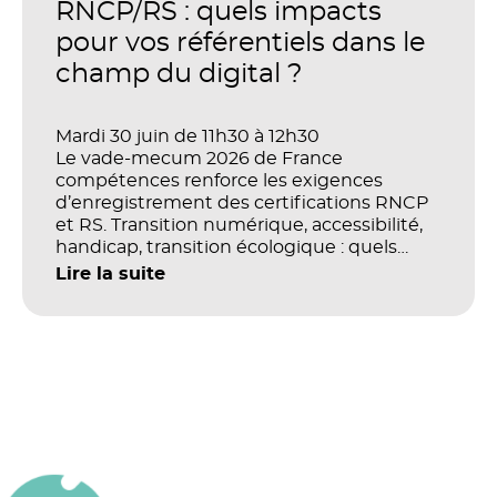
productivité et la performance des
RNCP/RS : quels impacts
organisations ?
pour vos référentiels dans le
champ du digital ?
Mardi 30 juin de 11h30 à 12h30
Le vade-mecum 2026 de France
compétences renforce les exigences
d’enregistrement des certifications RNCP
et RS. Transition numérique, accessibilité,
handicap, transition écologique : quels
impacts concrets pour les référentiels dans
Lire la suite
le champ du digital et de la multimodalité
?