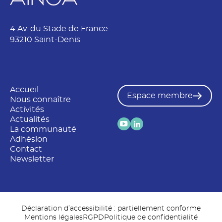
E
m
a
4 Av. du Stade de France
i
93210 Saint-Denis
l
Accueil
Espace membre
Nous connaître
Activités
Actualités
La communauté
Adhésion
Contact
Newsletter
Déclaration d’accessibilité : partiellement conforme
Mentions légales
RGPD
Politique de confidentialité