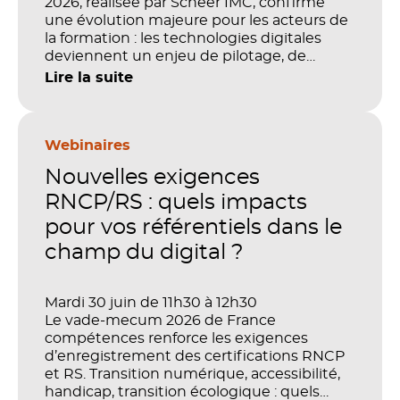
2026, réalisée par Scheer IMC, confirme
une évolution majeure pour les acteurs de
la formation : les technologies digitales
deviennent un enjeu de pilotage, de
performance et de preuve de valeur. IA,
Lire la suite
LMS, analytics, gestion des compétences,
blended learning : tout semble désormais
en place pour faire de la formation un levier
stratégique. Mais comment démontrer
Webinaires
concrètement l’impact de ces
Nouvelles exigences
investissements sur les compétences, la
productivité et la performance des
RNCP/RS : quels impacts
organisations ?
pour vos référentiels dans le
champ du digital ?
Mardi 30 juin de 11h30 à 12h30
Le vade-mecum 2026 de France
compétences renforce les exigences
d’enregistrement des certifications RNCP
et RS. Transition numérique, accessibilité,
handicap, transition écologique : quels