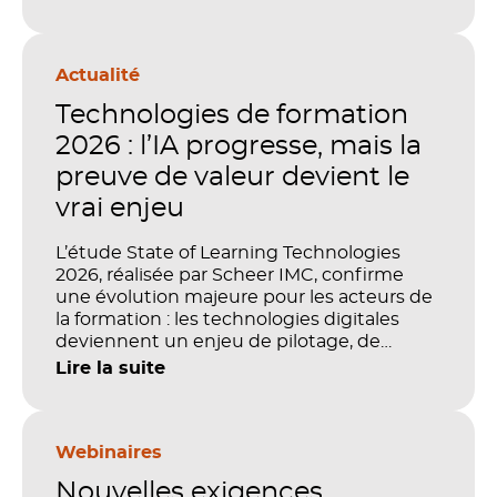
Actualité
Technologies de formation
2026 : l’IA progresse, mais la
preuve de valeur devient le
vrai enjeu
L’étude State of Learning Technologies
2026, réalisée par Scheer IMC, confirme
une évolution majeure pour les acteurs de
la formation : les technologies digitales
deviennent un enjeu de pilotage, de
performance et de preuve de valeur. IA,
Lire la suite
LMS, analytics, gestion des compétences,
blended learning : tout semble désormais
en place pour faire de la formation un levier
stratégique. Mais comment démontrer
Webinaires
concrètement l’impact de ces
Nouvelles exigences
investissements sur les compétences, la