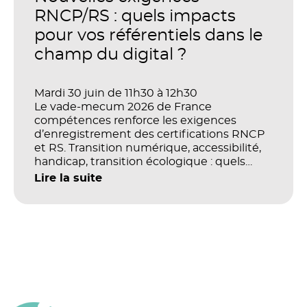
productivité et la performance des
RNCP/RS : quels impacts
organisations ?
pour vos référentiels dans le
champ du digital ?
Mardi 30 juin de 11h30 à 12h30
Le vade-mecum 2026 de France
compétences renforce les exigences
d’enregistrement des certifications RNCP
et RS. Transition numérique, accessibilité,
handicap, transition écologique : quels
impacts concrets pour les référentiels dans
Lire la suite
le champ du digital et de la multimodalité
?