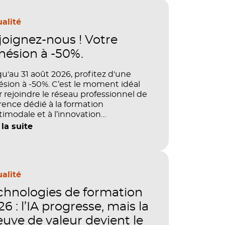
alité
joignez-nous ! Votre
hésion à -50%.
u'au 31 août 2026, profitez d'une
sion à -50%. C’est le moment idéal
 rejoindre le réseau professionnel de
rence dédié à la formation
imodale et à l’innovation
agogique.
 la suite
alité
chnologies de formation
6 : l’IA progresse, mais la
euve de valeur devient le