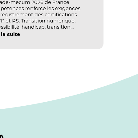
vade-mecum 2026 de France
pétences renforce les exigences
registrement des certifications
 et RS. Transition numérique,
ssibilité, handicap, transition
ogique : quels impacts concrets pour
 la suite
référentiels dans le champ du digital
e la multimodalité ?