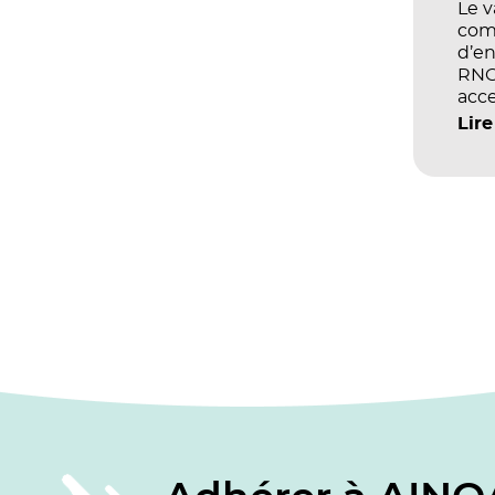
Le 
com
d’en
RNCP
acce
écol
Lire
les 
et d