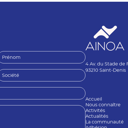
P
4 Av. du Stade de 
é
n
93210 Saint-Denis
S
o
o
m
é
Accueil
é
Nous connaître
Activités
Actualités
La communauté
Adhésion