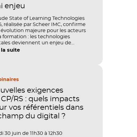
ai enjeu
ude State of Learning Technologies
, réalisée par Scheer IMC, confirme
évolution majeure pour les acteurs
a formation : les technologies
tales deviennent un enjeu de
tage, de performance et de preuve
 la suite
aleur. IA, LMS, analytics, gestion des
étences, blended learning : tout
le désormais en place pour faire de
ormation un levier stratégique. Mais
ment démontrer concrètement
inaires
pact de ces investissements sur les
uvelles exigences
étences, la productivité et la
ormance des organisations ?
CP/RS : quels impacts
ur vos référentiels dans
 champ du digital ?
i 30 juin de 11h30 à 12h30