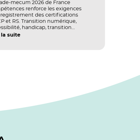
vade-mecum 2026 de France
pétences renforce les exigences
registrement des certifications
 et RS. Transition numérique,
ssibilité, handicap, transition
ogique : quels impacts concrets pour
 la suite
référentiels dans le champ du digital
e la multimodalité ?