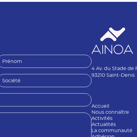
P
4 Av. du Stade de 
é
n
93210 Saint-Denis
S
o
o
m
é
Accueil
é
Nous connaître
Activités
Actualités
La communauté
Adhésion