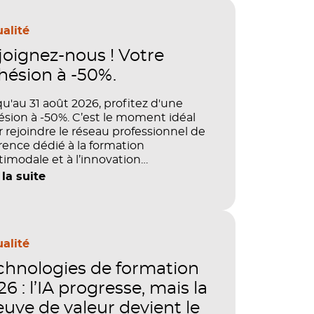
alité
joignez-nous ! Votre
hésion à -50%.
u'au 31 août 2026, profitez d'une
sion à -50%. C’est le moment idéal
 rejoindre le réseau professionnel de
rence dédié à la formation
imodale et à l’innovation
agogique.
 la suite
alité
chnologies de formation
6 : l’IA progresse, mais la
euve de valeur devient le