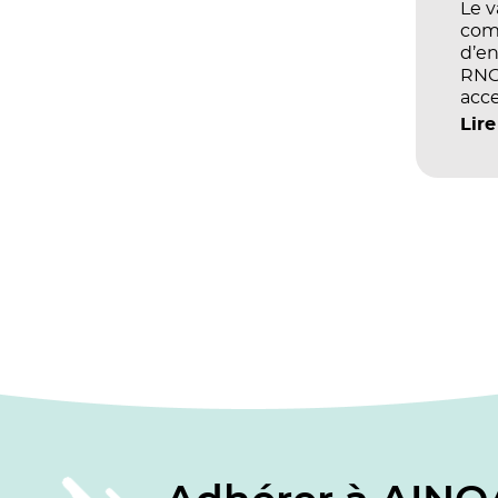
Le 
com
d’en
RNCP
acce
écol
Lire
les 
et d