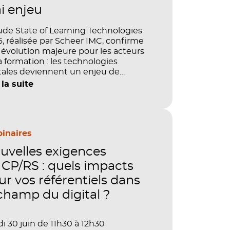
ai enjeu
ude State of Learning Technologies
, réalisée par Scheer IMC, confirme
évolution majeure pour les acteurs
a formation : les technologies
tales deviennent un enjeu de
tage, de performance et de preuve
 la suite
aleur. IA, LMS, analytics, gestion des
étences, blended learning : tout
le désormais en place pour faire de
ormation un levier stratégique. Mais
ment démontrer concrètement
inaires
pact de ces investissements sur les
uvelles exigences
étences, la productivité et la
ormance des organisations ?
CP/RS : quels impacts
ur vos référentiels dans
 champ du digital ?
i 30 juin de 11h30 à 12h30