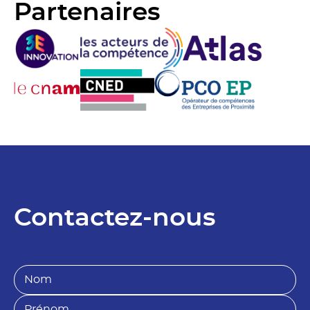
Partenaires
Contactez-nous
N
o
S
m
o
P
*