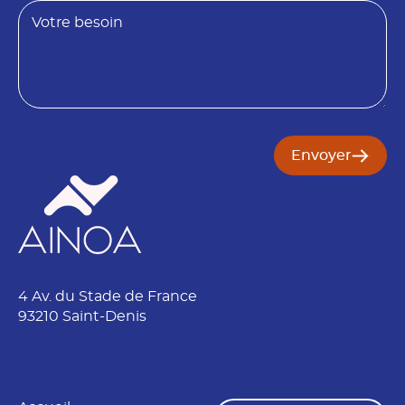
e
s
B
t
o
e
i
s
n
o
O
i
b
n
j
e
t
Envoyer
*
4 Av. du Stade de France
93210 Saint-Denis