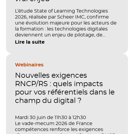
L’étude State of Learning Technologies
2026, réalisée par Scheer IMC, confirme
une évolution majeure pour les acteurs de
la formation : les technologies digitales
deviennent un enjeu de pilotage, de
performance et de preuve de valeur. IA,
Lire la suite
LMS, analytics, gestion des compétences,
blended learning : tout semble désormais
en place pour faire de la formation un levier
stratégique. Mais comment démontrer
Webinaires
concrètement l’impact de ces
Nouvelles exigences
investissements sur les compétences, la
productivité et la performance des
RNCP/RS : quels impacts
organisations ?
pour vos référentiels dans le
champ du digital ?
Mardi 30 juin de 11h30 à 12h30
Le vade-mecum 2026 de France
compétences renforce les exigences