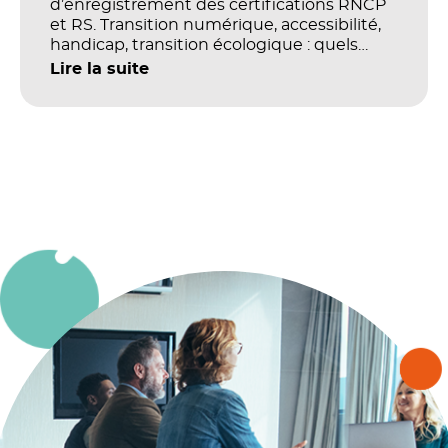
d’enregistrement des certifications RNCP
et RS. Transition numérique, accessibilité,
handicap, transition écologique : quels
impacts concrets pour les référentiels dans
Lire la suite
le champ du digital et de la multimodalité
?