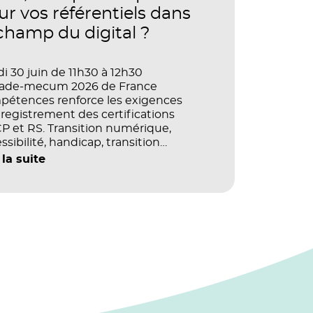
ur vos référentiels dans
 champ du digital ?
i 30 juin de 11h30 à 12h30
vade-mecum 2026 de France
pétences renforce les exigences
registrement des certifications
 et RS. Transition numérique,
ssibilité, handicap, transition
ogique : quels impacts concrets pour
 la suite
référentiels dans le champ du digital
e la multimodalité ?