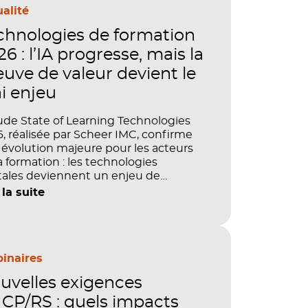
alité
chnologies de formation
6 : l’IA progresse, mais la
euve de valeur devient le
ai enjeu
ude State of Learning Technologies
, réalisée par Scheer IMC, confirme
évolution majeure pour les acteurs
a formation : les technologies
tales deviennent un enjeu de
tage, de performance et de preuve
 la suite
aleur. IA, LMS, analytics, gestion des
étences, blended learning : tout
le désormais en place pour faire de
ormation un levier stratégique. Mais
ment démontrer concrètement
inaires
pact de ces investissements sur les
uvelles exigences
étences, la productivité et la
ormance des organisations ?
CP/RS : quels impacts