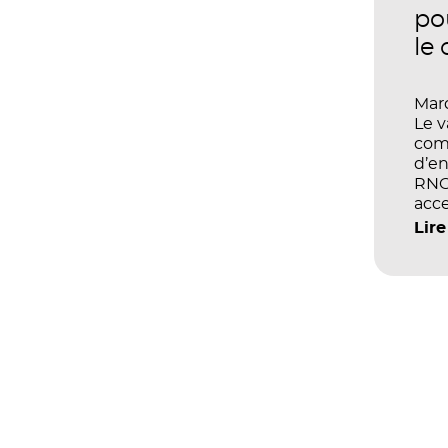
po
le
Mard
Le 
com
d’en
RNCP
acce
écol
Lire
les 
et d