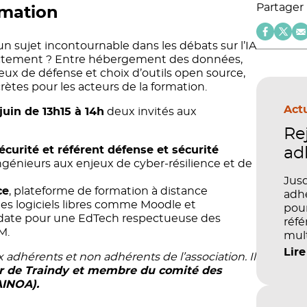
Partager
rmation
 sujet incontournable dans les débats sur l’IA
xactement ? Entre hébergement des données,
x de défense et choix d’outils open source,
rètes pour les acteurs de la formation.
Actu
juin de 13h15 à 14h
deux invités aux
Re
curité et référent défense et sécurité
ad
ingénieurs aux enjeux de cyber-résilience et de
Jusq
ce
, plateforme de formation à distance
adhé
es logiciels libres comme Moodle et
pour
date pour une EdTech respectueuse des
réfé
M.
mult
péd
Lire
adhérents et non adhérents de l’association. Il
ur de Traindy et membre du comité des
AINOA).