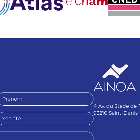
P
4 Av. du Stade de 
é
n
93210 Saint-Denis
S
o
o
m
é