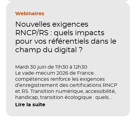
blended learning : tout semble désormais
en place pour faire de la formation un levier
stratégique. Mais comment démontrer
Webinaires
concrètement l’impact de ces
Nouvelles exigences
investissements sur les compétences, la
productivité et la performance des
RNCP/RS : quels impacts
organisations ?
pour vos référentiels dans le
champ du digital ?
Mardi 30 juin de 11h30 à 12h30
Le vade-mecum 2026 de France
compétences renforce les exigences
d’enregistrement des certifications RNCP
et RS. Transition numérique, accessibilité,
handicap, transition écologique : quels
impacts concrets pour les référentiels dans
Lire la suite
le champ du digital et de la multimodalité
?