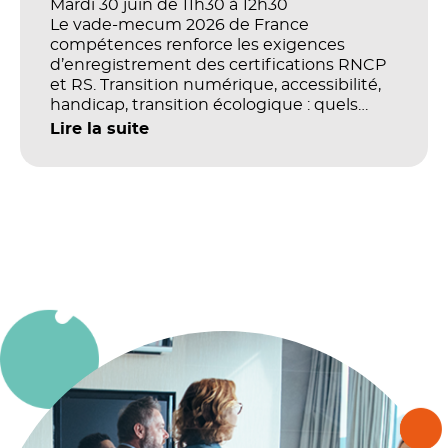
Mardi 30 juin de 11h30 à 12h30
Le vade-mecum 2026 de France
compétences renforce les exigences
d’enregistrement des certifications RNCP
et RS. Transition numérique, accessibilité,
handicap, transition écologique : quels
impacts concrets pour les référentiels dans
Lire la suite
le champ du digital et de la multimodalité
?