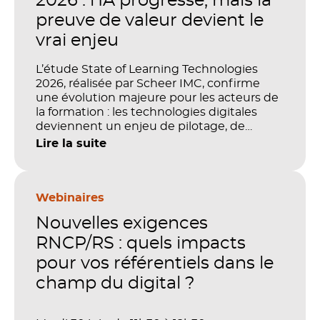
2026 : l’IA progresse, mais la
preuve de valeur devient le
vrai enjeu
L’étude State of Learning Technologies
2026, réalisée par Scheer IMC, confirme
une évolution majeure pour les acteurs de
la formation : les technologies digitales
deviennent un enjeu de pilotage, de
performance et de preuve de valeur. IA,
Lire la suite
LMS, analytics, gestion des compétences,
blended learning : tout semble désormais
en place pour faire de la formation un levier
stratégique. Mais comment démontrer
Webinaires
concrètement l’impact de ces
Nouvelles exigences
investissements sur les compétences, la
productivité et la performance des
RNCP/RS : quels impacts
organisations ?
pour vos référentiels dans le
champ du digital ?