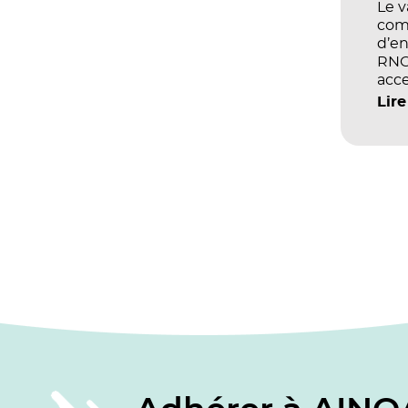
Le 
com
d’en
RNCP
acce
écol
Lire
les 
et d