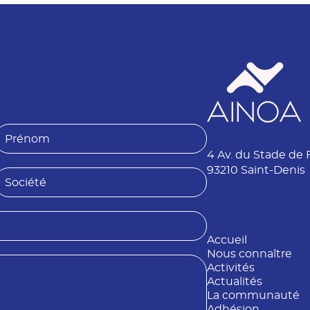
P
4 Av. du Stade de 
é
n
93210 Saint-Denis
S
o
o
m
é
Accueil
é
Nous connaître
Activités
Actualités
La communauté
Adhésion