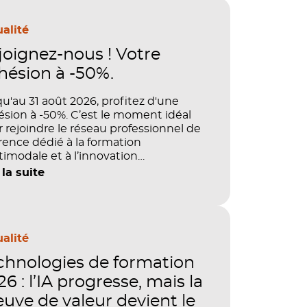
alité
joignez-nous ! Votre
hésion à -50%.
u'au 31 août 2026, profitez d'une
sion à -50%. C’est le moment idéal
 rejoindre le réseau professionnel de
rence dédié à la formation
imodale et à l’innovation
agogique.
 la suite
alité
chnologies de formation
6 : l’IA progresse, mais la
euve de valeur devient le