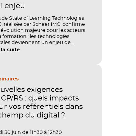
ai enjeu
ude State of Learning Technologies
, réalisée par Scheer IMC, confirme
évolution majeure pour les acteurs
a formation : les technologies
tales deviennent un enjeu de
tage, de performance et de preuve
 la suite
aleur. IA, LMS, analytics, gestion des
étences, blended learning : tout
le désormais en place pour faire de
ormation un levier stratégique. Mais
ment démontrer concrètement
inaires
pact de ces investissements sur les
uvelles exigences
étences, la productivité et la
ormance des organisations ?
CP/RS : quels impacts
ur vos référentiels dans
 champ du digital ?
i 30 juin de 11h30 à 12h30