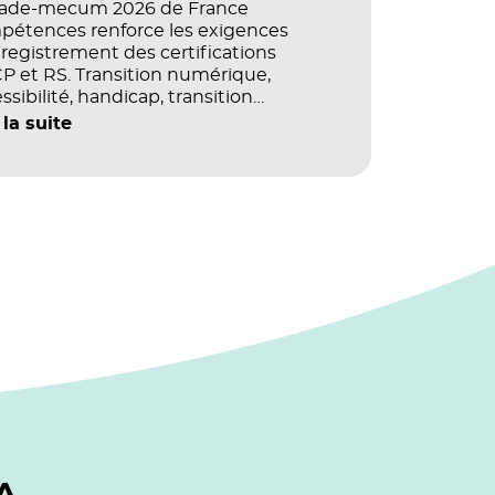
vade-mecum 2026 de France
pétences renforce les exigences
registrement des certifications
 et RS. Transition numérique,
ssibilité, handicap, transition
ogique : quels impacts concrets pour
 la suite
référentiels dans le champ du digital
e la multimodalité ?