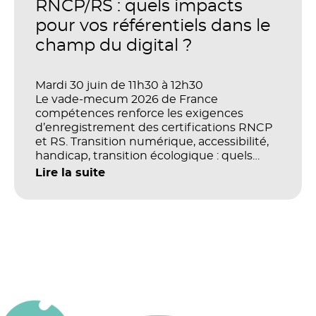
productivité et la performance des
RNCP/RS : quels impacts
organisations ?
pour vos référentiels dans le
champ du digital ?
Mardi 30 juin de 11h30 à 12h30
Le vade-mecum 2026 de France
compétences renforce les exigences
d’enregistrement des certifications RNCP
et RS. Transition numérique, accessibilité,
handicap, transition écologique : quels
impacts concrets pour les référentiels dans
Lire la suite
le champ du digital et de la multimodalité
?