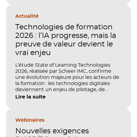
Actualité
Technologies de formation
2026 : l’IA progresse, mais la
preuve de valeur devient le
vrai enjeu
L’étude State of Learning Technologies
2026, réalisée par Scheer IMC, confirme
une évolution majeure pour les acteurs de
la formation : les technologies digitales
deviennent un enjeu de pilotage, de
performance et de preuve de valeur. IA,
Lire la suite
LMS, analytics, gestion des compétences,
blended learning : tout semble désormais
en place pour faire de la formation un levier
stratégique. Mais comment démontrer
Webinaires
concrètement l’impact de ces
Nouvelles exigences
investissements sur les compétences, la