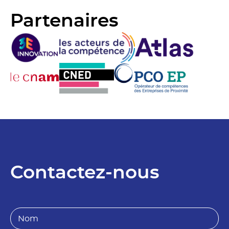
Partenaires
Contactez-nous
N
o