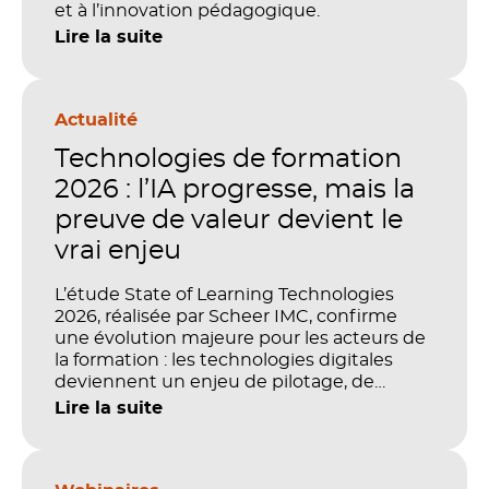
et à l’innovation pédagogique.
Lire la suite
Actualité
Technologies de formation
2026 : l’IA progresse, mais la
preuve de valeur devient le
vrai enjeu
L’étude State of Learning Technologies
2026, réalisée par Scheer IMC, confirme
une évolution majeure pour les acteurs de
la formation : les technologies digitales
deviennent un enjeu de pilotage, de
performance et de preuve de valeur. IA,
Lire la suite
LMS, analytics, gestion des compétences,
blended learning : tout semble désormais
en place pour faire de la formation un levier