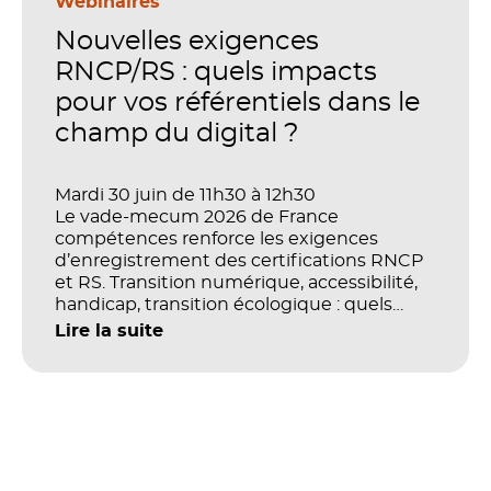
stratégique. Mais comment démontrer
Webinaires
concrètement l’impact de ces
Nouvelles exigences
investissements sur les compétences, la
productivité et la performance des
RNCP/RS : quels impacts
organisations ?
pour vos référentiels dans le
champ du digital ?
Mardi 30 juin de 11h30 à 12h30
Le vade-mecum 2026 de France
compétences renforce les exigences
d’enregistrement des certifications RNCP
et RS. Transition numérique, accessibilité,
handicap, transition écologique : quels
impacts concrets pour les référentiels dans
Lire la suite
le champ du digital et de la multimodalité
?