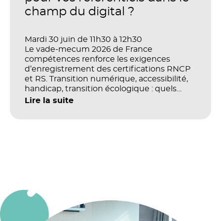
champ du digital ?
Mardi 30 juin de 11h30 à 12h30
Le vade-mecum 2026 de France
compétences renforce les exigences
d’enregistrement des certifications RNCP
et RS. Transition numérique, accessibilité,
handicap, transition écologique : quels
impacts concrets pour les référentiels dans
Lire la suite
le champ du digital et de la multimodalité
?