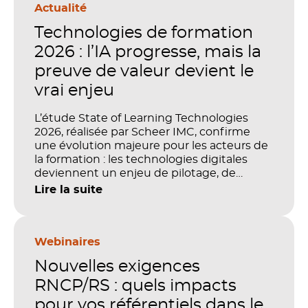
Actualité
Technologies de formation
2026 : l’IA progresse, mais la
preuve de valeur devient le
vrai enjeu
L’étude State of Learning Technologies
2026, réalisée par Scheer IMC, confirme
une évolution majeure pour les acteurs de
la formation : les technologies digitales
deviennent un enjeu de pilotage, de
performance et de preuve de valeur. IA,
Lire la suite
LMS, analytics, gestion des compétences,
blended learning : tout semble désormais
en place pour faire de la formation un levier
stratégique. Mais comment démontrer
Webinaires
concrètement l’impact de ces
Nouvelles exigences
investissements sur les compétences, la
productivité et la performance des
RNCP/RS : quels impacts
organisations ?
pour vos référentiels dans le