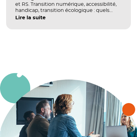
et RS. Transition numérique, accessibilité,
handicap, transition écologique : quels
impacts concrets pour les référentiels dans
Lire la suite
le champ du digital et de la multimodalité
?