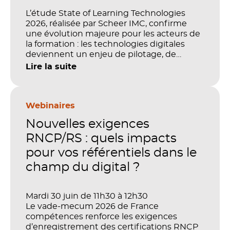
L’étude State of Learning Technologies
2026, réalisée par Scheer IMC, confirme
une évolution majeure pour les acteurs de
la formation : les technologies digitales
deviennent un enjeu de pilotage, de
performance et de preuve de valeur. IA,
Lire la suite
LMS, analytics, gestion des compétences,
blended learning : tout semble désormais
en place pour faire de la formation un levier
stratégique. Mais comment démontrer
Webinaires
concrètement l’impact de ces
Nouvelles exigences
investissements sur les compétences, la
productivité et la performance des
RNCP/RS : quels impacts
organisations ?
pour vos référentiels dans le
champ du digital ?
Mardi 30 juin de 11h30 à 12h30
Le vade-mecum 2026 de France
compétences renforce les exigences
d’enregistrement des certifications RNCP