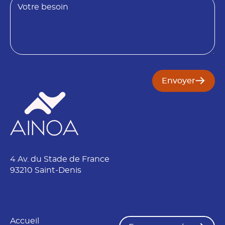
m
t
e
s
o
i
n
Envoyer
4 Av. du Stade de France
93210 Saint-Denis
Accueil