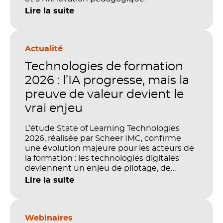
Lire la suite
Actualité
Technologies de formation
2026 : l’IA progresse, mais la
preuve de valeur devient le
vrai enjeu
L’étude State of Learning Technologies
2026, réalisée par Scheer IMC, confirme
une évolution majeure pour les acteurs de
la formation : les technologies digitales
deviennent un enjeu de pilotage, de
performance et de preuve de valeur. IA,
Lire la suite
LMS, analytics, gestion des compétences,
blended learning : tout semble désormais
en place pour faire de la formation un levier
stratégique. Mais comment démontrer
Webinaires