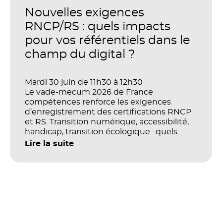
concrètement l’impact de ces
Nouvelles exigences
investissements sur les compétences, la
productivité et la performance des
RNCP/RS : quels impacts
organisations ?
pour vos référentiels dans le
champ du digital ?
Mardi 30 juin de 11h30 à 12h30
Le vade-mecum 2026 de France
compétences renforce les exigences
d’enregistrement des certifications RNCP
et RS. Transition numérique, accessibilité,
handicap, transition écologique : quels
impacts concrets pour les référentiels dans
Lire la suite
le champ du digital et de la multimodalité
?