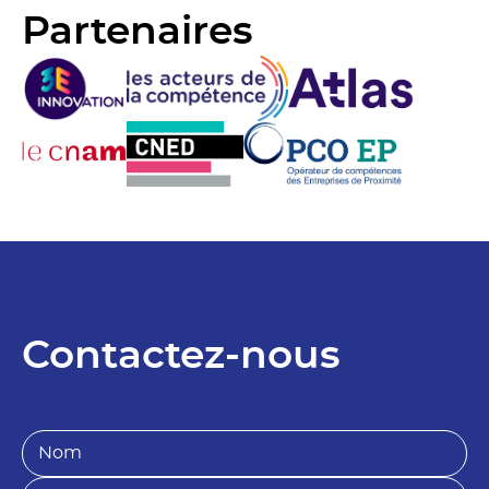
Partenaires
Contactez-nous
N
o
m
P