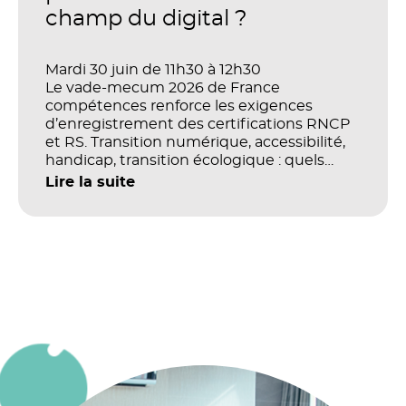
champ du digital ?
Mardi 30 juin de 11h30 à 12h30
Le vade-mecum 2026 de France
compétences renforce les exigences
d’enregistrement des certifications RNCP
et RS. Transition numérique, accessibilité,
handicap, transition écologique : quels
impacts concrets pour les référentiels dans
Lire la suite
le champ du digital et de la multimodalité
?