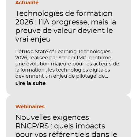
Actualité
Technologies de formation
2026 : l’IA progresse, mais la
preuve de valeur devient le
vrai enjeu
L’étude State of Learning Technologies
2026, réalisée par Scheer IMC, confirme
une évolution majeure pour les acteurs de
la formation : les technologies digitales
deviennent un enjeu de pilotage, de
performance et de preuve de valeur. IA,
Lire la suite
LMS, analytics, gestion des compétences,
blended learning : tout semble désormais
en place pour faire de la formation un levier
stratégique. Mais comment démontrer
Webinaires
concrètement l’impact de ces
Nouvelles exigences
investissements sur les compétences, la
productivité et la performance des
RNCP/RS : quels impacts
organisations ?
pour vos référentiels dans le