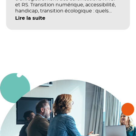
et RS. Transition numérique, accessibilité,
handicap, transition écologique : quels
impacts concrets pour les référentiels dans
Lire la suite
le champ du digital et de la multimodalité
?