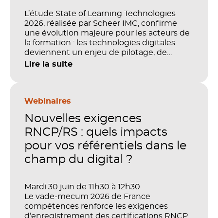
L’étude State of Learning Technologies
2026, réalisée par Scheer IMC, confirme
une évolution majeure pour les acteurs de
la formation : les technologies digitales
deviennent un enjeu de pilotage, de
performance et de preuve de valeur. IA,
Lire la suite
LMS, analytics, gestion des compétences,
blended learning : tout semble désormais
en place pour faire de la formation un levier
stratégique. Mais comment démontrer
Webinaires
concrètement l’impact de ces
Nouvelles exigences
investissements sur les compétences, la
productivité et la performance des
RNCP/RS : quels impacts
organisations ?
pour vos référentiels dans le
champ du digital ?
Mardi 30 juin de 11h30 à 12h30
Le vade-mecum 2026 de France
compétences renforce les exigences
d’enregistrement des certifications RNCP