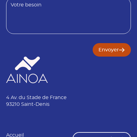
*
t
e
*
s
o
i
n
Envoyer
4 Av. du Stade de France
93210 Saint-Denis
Accueil