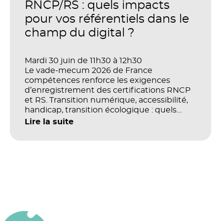
productivité et la performance des
RNCP/RS : quels impacts
organisations ?
pour vos référentiels dans le
champ du digital ?
Mardi 30 juin de 11h30 à 12h30
Le vade-mecum 2026 de France
compétences renforce les exigences
d’enregistrement des certifications RNCP
et RS. Transition numérique, accessibilité,
handicap, transition écologique : quels
impacts concrets pour les référentiels dans
Lire la suite
le champ du digital et de la multimodalité
?