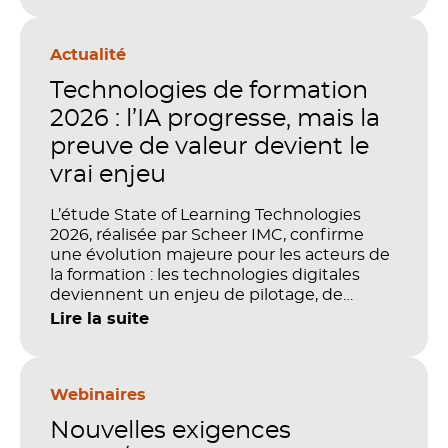
Actualité
Technologies de formation
2026 : l’IA progresse, mais la
preuve de valeur devient le
vrai enjeu
L’étude State of Learning Technologies
2026, réalisée par Scheer IMC, confirme
une évolution majeure pour les acteurs de
la formation : les technologies digitales
deviennent un enjeu de pilotage, de
performance et de preuve de valeur. IA,
Lire la suite
LMS, analytics, gestion des compétences,
blended learning : tout semble désormais
en place pour faire de la formation un levier
stratégique. Mais comment démontrer
Webinaires
concrètement l’impact de ces
Nouvelles exigences
investissements sur les compétences, la