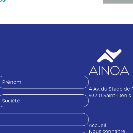
P
4 Av. du Stade de 
é
n
93210 Saint-Denis
S
o
o
m
é
Accueil
é
Nous connaître