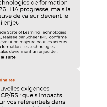
chnologies de formation
6 : l’IA progresse, mais la
euve de valeur devient le
ai enjeu
ude State of Learning Technologies
, réalisée par Scheer IMC, confirme
évolution majeure pour les acteurs
a formation : les technologies
tales deviennent un enjeu de
tage, de performance et de preuve
 la suite
aleur. IA, LMS, analytics, gestion des
étences, blended learning : tout
le désormais en place pour faire de
ormation un levier stratégique. Mais
ment démontrer concrètement
inaires
pact de ces investissements sur les
uvelles exigences
étences, la productivité et la
ormance des organisations ?
CP/RS : quels impacts
ur vos référentiels dans