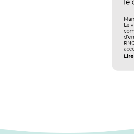
le
Mard
Le 
com
d’en
RNCP
acce
écol
Lire
les 
et d