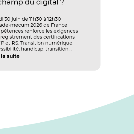
 champ du digital ?
i 30 juin de 11h30 à 12h30
vade-mecum 2026 de France
pétences renforce les exigences
registrement des certifications
 et RS. Transition numérique,
ssibilité, handicap, transition
ogique : quels impacts concrets pour
 la suite
référentiels dans le champ du digital
e la multimodalité ?