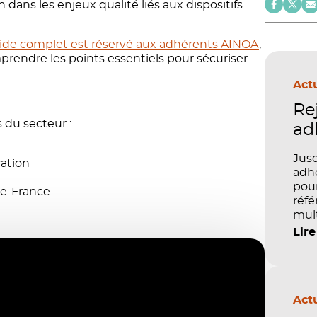
ans les enjeux qualité liés aux dispositifs
ide complet est réservé aux adhérents AINOA
,
rendre les points essentiels pour sécuriser
Actu
Re
 du secteur :
ad
Jusq
cation
adhé
pour
-de-France
réfé
mult
péd
Lire
Actu