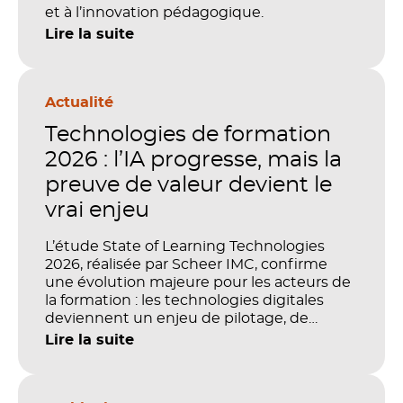
et à l’innovation pédagogique.
Lire la suite
Actualité
Technologies de formation
2026 : l’IA progresse, mais la
preuve de valeur devient le
vrai enjeu
L’étude State of Learning Technologies
2026, réalisée par Scheer IMC, confirme
une évolution majeure pour les acteurs de
la formation : les technologies digitales
deviennent un enjeu de pilotage, de
performance et de preuve de valeur. IA,
Lire la suite
LMS, analytics, gestion des compétences,
blended learning : tout semble désormais
en place pour faire de la formation un levier