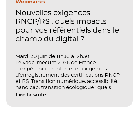
stratégique. Mais comment démontrer
Webinaires
concrètement l’impact de ces
Nouvelles exigences
investissements sur les compétences, la
productivité et la performance des
RNCP/RS : quels impacts
organisations ?
pour vos référentiels dans le
champ du digital ?
Mardi 30 juin de 11h30 à 12h30
Le vade-mecum 2026 de France
compétences renforce les exigences
d’enregistrement des certifications RNCP
et RS. Transition numérique, accessibilité,
handicap, transition écologique : quels
impacts concrets pour les référentiels dans
Lire la suite
le champ du digital et de la multimodalité
?