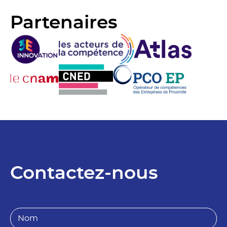
Partenaires
Contactez-nous
N
o