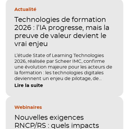
Actualité
Technologies de formation
2026 : l’IA progresse, mais la
preuve de valeur devient le
vrai enjeu
L’étude State of Learning Technologies
2026, réalisée par Scheer IMC, confirme
une évolution majeure pour les acteurs de
la formation : les technologies digitales
deviennent un enjeu de pilotage, de
performance et de preuve de valeur. IA,
Lire la suite
LMS, analytics, gestion des compétences,
blended learning : tout semble désormais
en place pour faire de la formation un levier
stratégique. Mais comment démontrer
Webinaires
concrètement l’impact de ces
Nouvelles exigences
investissements sur les compétences, la
productivité et la performance des
RNCP/RS : quels impacts