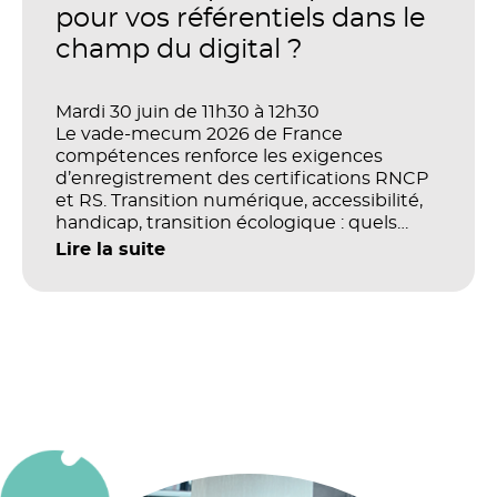
organisations ?
pour vos référentiels dans le
champ du digital ?
Mardi 30 juin de 11h30 à 12h30
Le vade-mecum 2026 de France
compétences renforce les exigences
d’enregistrement des certifications RNCP
et RS. Transition numérique, accessibilité,
handicap, transition écologique : quels
impacts concrets pour les référentiels dans
Lire la suite
le champ du digital et de la multimodalité
?