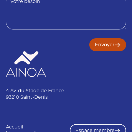
t
e
s
o
i
n
Envoyer
4 Av. du Stade de France
93210 Saint-Denis
Accueil
Espace membre