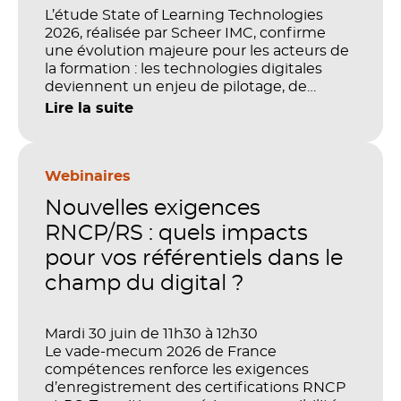
L’étude State of Learning Technologies
2026, réalisée par Scheer IMC, confirme
une évolution majeure pour les acteurs de
la formation : les technologies digitales
deviennent un enjeu de pilotage, de
performance et de preuve de valeur. IA,
Lire la suite
LMS, analytics, gestion des compétences,
blended learning : tout semble désormais
en place pour faire de la formation un levier
stratégique. Mais comment démontrer
Webinaires
concrètement l’impact de ces
Nouvelles exigences
investissements sur les compétences, la
productivité et la performance des
RNCP/RS : quels impacts
organisations ?
pour vos référentiels dans le
champ du digital ?
Mardi 30 juin de 11h30 à 12h30
Le vade-mecum 2026 de France
compétences renforce les exigences
d’enregistrement des certifications RNCP