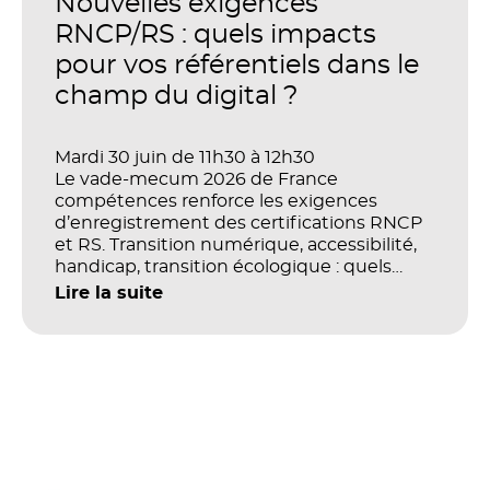
Nouvelles exigences
investissements sur les compétences, la
productivité et la performance des
RNCP/RS : quels impacts
organisations ?
pour vos référentiels dans le
champ du digital ?
Mardi 30 juin de 11h30 à 12h30
Le vade-mecum 2026 de France
compétences renforce les exigences
d’enregistrement des certifications RNCP
et RS. Transition numérique, accessibilité,
handicap, transition écologique : quels
impacts concrets pour les référentiels dans
Lire la suite
le champ du digital et de la multimodalité
?