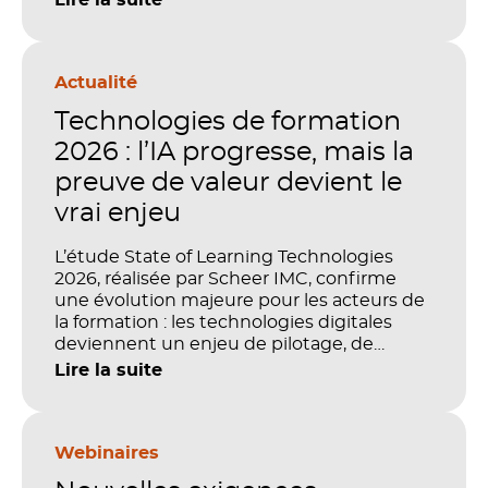
Actualité
Technologies de formation
2026 : l’IA progresse, mais la
preuve de valeur devient le
vrai enjeu
L’étude State of Learning Technologies
2026, réalisée par Scheer IMC, confirme
une évolution majeure pour les acteurs de
la formation : les technologies digitales
deviennent un enjeu de pilotage, de
performance et de preuve de valeur. IA,
Lire la suite
LMS, analytics, gestion des compétences,
blended learning : tout semble désormais
en place pour faire de la formation un levier
stratégique. Mais comment démontrer
Webinaires
concrètement l’impact de ces