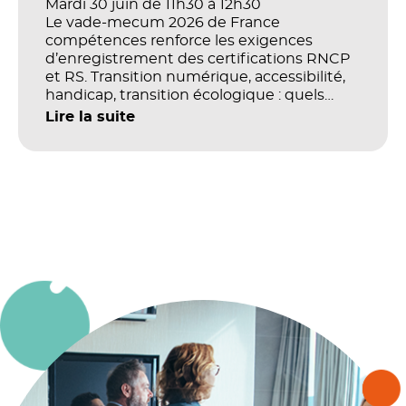
Mardi 30 juin de 11h30 à 12h30
Le vade-mecum 2026 de France
compétences renforce les exigences
d’enregistrement des certifications RNCP
et RS. Transition numérique, accessibilité,
handicap, transition écologique : quels
impacts concrets pour les référentiels dans
Lire la suite
le champ du digital et de la multimodalité
?