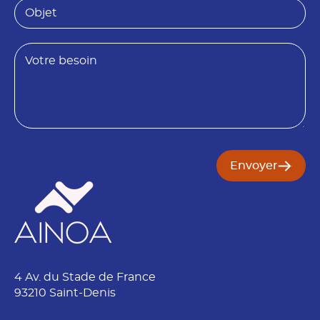
O
é
b
t
j
é
e
B
t
e
*
s
E
o
m
i
a
n
i
l
*
Envoyer
4 Av. du Stade de France
93210 Saint-Denis