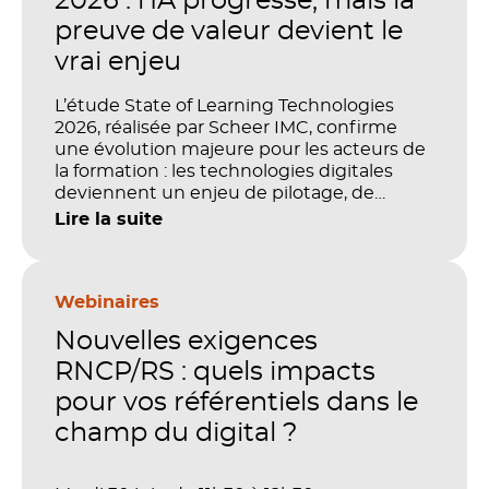
2026 : l’IA progresse, mais la
preuve de valeur devient le
vrai enjeu
L’étude State of Learning Technologies
2026, réalisée par Scheer IMC, confirme
une évolution majeure pour les acteurs de
la formation : les technologies digitales
deviennent un enjeu de pilotage, de
performance et de preuve de valeur. IA,
Lire la suite
LMS, analytics, gestion des compétences,
blended learning : tout semble désormais
en place pour faire de la formation un levier
stratégique. Mais comment démontrer
Webinaires
concrètement l’impact de ces
Nouvelles exigences
investissements sur les compétences, la
productivité et la performance des
RNCP/RS : quels impacts
organisations ?
pour vos référentiels dans le
champ du digital ?