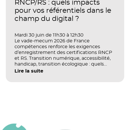
productivité et la performance des
RNCP/RS : quels impacts
organisations ?
pour vos référentiels dans le
champ du digital ?
Mardi 30 juin de 11h30 à 12h30
Le vade-mecum 2026 de France
compétences renforce les exigences
d’enregistrement des certifications RNCP
et RS. Transition numérique, accessibilité,
handicap, transition écologique : quels
impacts concrets pour les référentiels dans
Lire la suite
le champ du digital et de la multimodalité
?