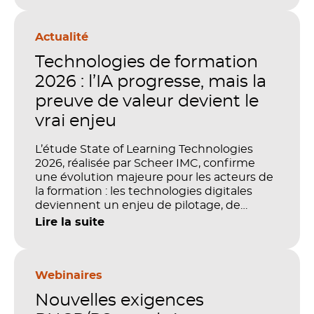
Actualité
Technologies de formation
2026 : l’IA progresse, mais la
preuve de valeur devient le
vrai enjeu
L’étude State of Learning Technologies
2026, réalisée par Scheer IMC, confirme
une évolution majeure pour les acteurs de
la formation : les technologies digitales
deviennent un enjeu de pilotage, de
performance et de preuve de valeur. IA,
Lire la suite
LMS, analytics, gestion des compétences,
blended learning : tout semble désormais
en place pour faire de la formation un levier
stratégique. Mais comment démontrer
Webinaires
concrètement l’impact de ces
Nouvelles exigences
investissements sur les compétences, la