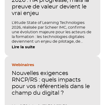
2026 : l’IA progresse, mais la
preuve de valeur devient le
vrai enjeu
L’étude State of Learning Technologies
2026, réalisée par Scheer IMC, confirme
une évolution majeure pour les acteurs de
la formation : les technologies digitales
deviennent un enjeu de pilotage, de
performance et de preuve de valeur. IA,
Lire la suite
LMS, analytics, gestion des compétences,
blended learning : tout semble désormais
en place pour faire de la formation un levier
stratégique. Mais comment démontrer
Webinaires
concrètement l’impact de ces
Nouvelles exigences
investissements sur les compétences, la
productivité et la performance des
RNCP/RS : quels impacts
organisations ?
pour vos référentiels dans le
champ du digital ?