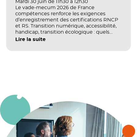
Mardi 30 juin de 11h30 à 12h30
Le vade-mecum 2026 de France
compétences renforce les exigences
d’enregistrement des certifications RNCP
et RS. Transition numérique, accessibilité,
handicap, transition écologique : quels
impacts concrets pour les référentiels dans
Lire la suite
le champ du digital et de la multimodalité
?