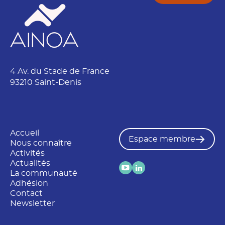
é
t
é
N
o
m
4 Av. du Stade de France
93210 Saint-Denis
Accueil
Espace membre
Nous connaître
Activités
Actualités
La communauté
Adhésion
Contact
Newsletter