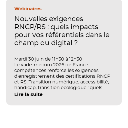
en place pour faire de la formation un levier
stratégique. Mais comment démontrer
Webinaires
concrètement l’impact de ces
Nouvelles exigences
investissements sur les compétences, la
productivité et la performance des
RNCP/RS : quels impacts
organisations ?
pour vos référentiels dans le
champ du digital ?
Mardi 30 juin de 11h30 à 12h30
Le vade-mecum 2026 de France
compétences renforce les exigences
d’enregistrement des certifications RNCP
et RS. Transition numérique, accessibilité,
handicap, transition écologique : quels
impacts concrets pour les référentiels dans
Lire la suite
le champ du digital et de la multimodalité
?