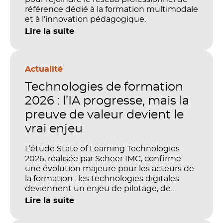
référence dédié à la formation multimodale
et à l’innovation pédagogique.
Lire la suite
Actualité
Technologies de formation
2026 : l’IA progresse, mais la
preuve de valeur devient le
vrai enjeu
L’étude State of Learning Technologies
2026, réalisée par Scheer IMC, confirme
une évolution majeure pour les acteurs de
la formation : les technologies digitales
deviennent un enjeu de pilotage, de
performance et de preuve de valeur. IA,
Lire la suite
LMS, analytics, gestion des compétences,
blended learning : tout semble désormais