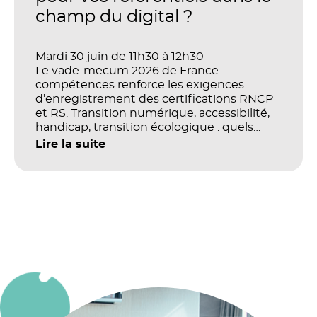
champ du digital ?
Mardi 30 juin de 11h30 à 12h30
Le vade-mecum 2026 de France
compétences renforce les exigences
d’enregistrement des certifications RNCP
et RS. Transition numérique, accessibilité,
handicap, transition écologique : quels
impacts concrets pour les référentiels dans
Lire la suite
le champ du digital et de la multimodalité
?