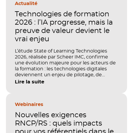
Actualité
Technologies de formation
2026 : l’IA progresse, mais la
preuve de valeur devient le
vrai enjeu
L’étude State of Learning Technologies
2026, réalisée par Scheer IMC, confirme
une évolution majeure pour les acteurs de
la formation : les technologies digitales
deviennent un enjeu de pilotage, de
performance et de preuve de valeur. IA,
Lire la suite
LMS, analytics, gestion des compétences,
blended learning : tout semble désormais
en place pour faire de la formation un levier
stratégique. Mais comment démontrer
Webinaires
concrètement l’impact de ces
Nouvelles exigences
investissements sur les compétences, la
productivité et la performance des
RNCP/RS : quels impacts
organisations ?
pour vos référentiels dans le