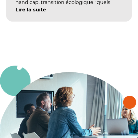
handicap, transition écologique : quels
impacts concrets pour les référentiels dans
Lire la suite
le champ du digital et de la multimodalité
?