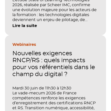
L’étude State of Learning Technologies
2026, réalisée par Scheer IMC, confirme
une évolution majeure pour les acteurs de
la formation : les technologies digitales
deviennent un enjeu de pilotage, de
performance et de preuve de valeur. IA,
Lire la suite
LMS, analytics, gestion des compétences,
blended learning : tout semble désormais
en place pour faire de la formation un levier
stratégique. Mais comment démontrer
Webinaires
concrètement l’impact de ces
Nouvelles exigences
investissements sur les compétences, la
productivité et la performance des
RNCP/RS : quels impacts
organisations ?
pour vos référentiels dans le
champ du digital ?
Mardi 30 juin de 11h30 à 12h30
Le vade-mecum 2026 de France
compétences renforce les exigences
d’enregistrement des certifications RNCP
et RS. Transition numérique, accessibilité,