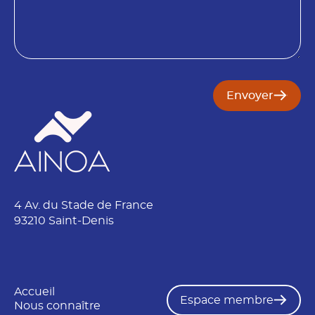
o
s
m
o
B
i
e
n
s
o
i
Envoyer
n
E
m
a
i
l
4 Av. du Stade de France
93210 Saint-Denis
Accueil
Espace membre
Nous connaître