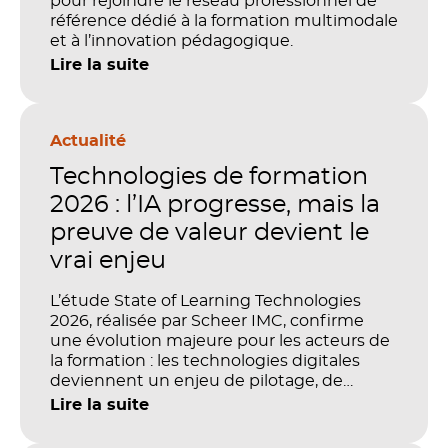
pour rejoindre le réseau professionnel de
référence dédié à la formation multimodale
et à l’innovation pédagogique.
Lire la suite
Actualité
Technologies de formation
2026 : l’IA progresse, mais la
preuve de valeur devient le
vrai enjeu
L’étude State of Learning Technologies
2026, réalisée par Scheer IMC, confirme
une évolution majeure pour les acteurs de
la formation : les technologies digitales
deviennent un enjeu de pilotage, de
performance et de preuve de valeur. IA,
Lire la suite
LMS, analytics, gestion des compétences,
blended learning : tout semble désormais