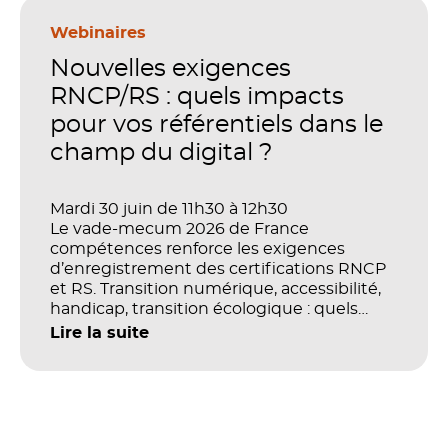
en place pour faire de la formation un levier
stratégique. Mais comment démontrer
Webinaires
concrètement l’impact de ces
Nouvelles exigences
investissements sur les compétences, la
productivité et la performance des
RNCP/RS : quels impacts
organisations ?
pour vos référentiels dans le
champ du digital ?
Mardi 30 juin de 11h30 à 12h30
Le vade-mecum 2026 de France
compétences renforce les exigences
d’enregistrement des certifications RNCP
et RS. Transition numérique, accessibilité,
handicap, transition écologique : quels
impacts concrets pour les référentiels dans
Lire la suite
le champ du digital et de la multimodalité
?