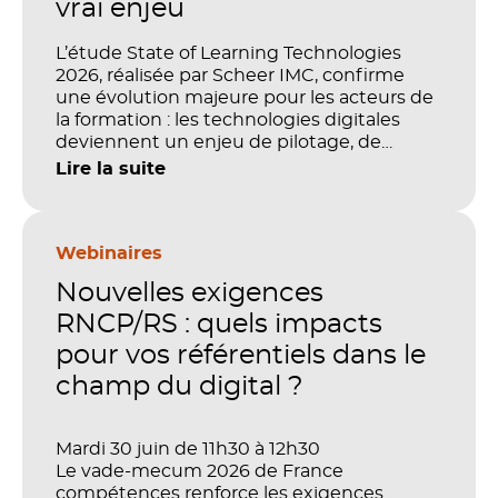
vrai enjeu
L’étude State of Learning Technologies
2026, réalisée par Scheer IMC, confirme
une évolution majeure pour les acteurs de
la formation : les technologies digitales
deviennent un enjeu de pilotage, de
performance et de preuve de valeur. IA,
Lire la suite
LMS, analytics, gestion des compétences,
blended learning : tout semble désormais
en place pour faire de la formation un levier
stratégique. Mais comment démontrer
Webinaires
concrètement l’impact de ces
Nouvelles exigences
investissements sur les compétences, la
productivité et la performance des
RNCP/RS : quels impacts
organisations ?
pour vos référentiels dans le
champ du digital ?
Mardi 30 juin de 11h30 à 12h30
Le vade-mecum 2026 de France
compétences renforce les exigences