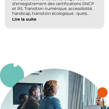
d’enregistrement des certifications RNCP
et RS. Transition numérique, accessibilité,
handicap, transition écologique : quels
impacts concrets pour les référentiels dans
Lire la suite
le champ du digital et de la multimodalité
?