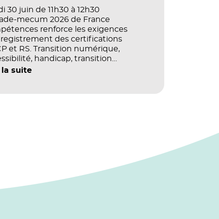
i 30 juin de 11h30 à 12h30
vade-mecum 2026 de France
pétences renforce les exigences
registrement des certifications
 et RS. Transition numérique,
ssibilité, handicap, transition
ogique : quels impacts concrets pour
 la suite
référentiels dans le champ du digital
e la multimodalité ?