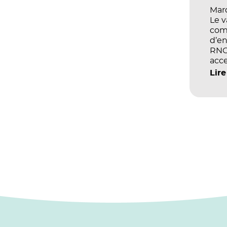
Mard
Le 
com
d’en
RNCP
acce
écol
Lire
les 
et d