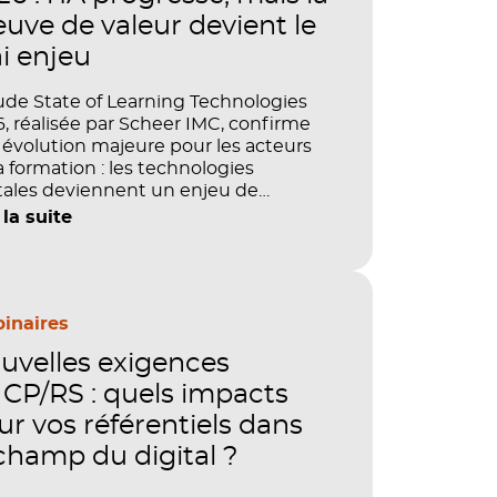
euve de valeur devient le
ai enjeu
ude State of Learning Technologies
, réalisée par Scheer IMC, confirme
évolution majeure pour les acteurs
a formation : les technologies
tales deviennent un enjeu de
tage, de performance et de preuve
 la suite
aleur. IA, LMS, analytics, gestion des
étences, blended learning : tout
le désormais en place pour faire de
ormation un levier stratégique. Mais
ment démontrer concrètement
inaires
pact de ces investissements sur les
uvelles exigences
étences, la productivité et la
ormance des organisations ?
CP/RS : quels impacts
ur vos référentiels dans
 champ du digital ?