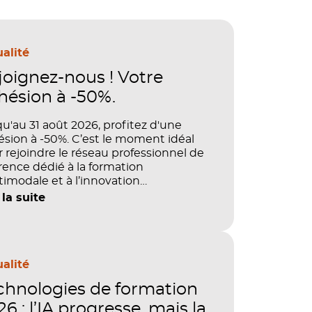
alité
joignez-nous ! Votre
hésion à -50%.
u'au 31 août 2026, profitez d'une
sion à -50%. C’est le moment idéal
 rejoindre le réseau professionnel de
rence dédié à la formation
imodale et à l’innovation
agogique.
 la suite
alité
chnologies de formation
6 : l’IA progresse, mais la