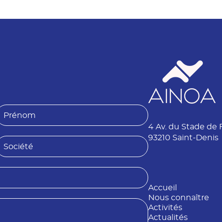
P
4 Av. du Stade de 
é
n
93210 Saint-Denis
S
o
o
m
é
Accueil
é
Nous connaître
Activités
Actualités