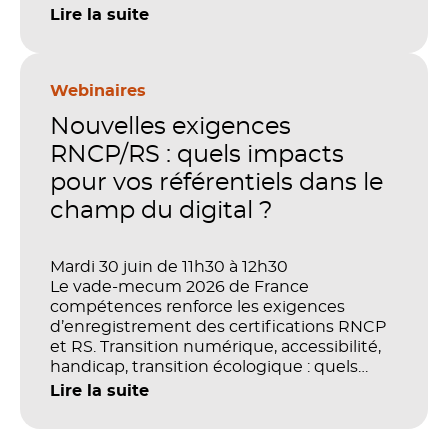
performance et de preuve de valeur. IA,
Lire la suite
LMS, analytics, gestion des compétences,
blended learning : tout semble désormais
en place pour faire de la formation un levier
stratégique. Mais comment démontrer
Webinaires
concrètement l’impact de ces
Nouvelles exigences
investissements sur les compétences, la
productivité et la performance des
RNCP/RS : quels impacts
organisations ?
pour vos référentiels dans le
champ du digital ?
Mardi 30 juin de 11h30 à 12h30
Le vade-mecum 2026 de France
compétences renforce les exigences
d’enregistrement des certifications RNCP
et RS. Transition numérique, accessibilité,
handicap, transition écologique : quels
impacts concrets pour les référentiels dans
Lire la suite
le champ du digital et de la multimodalité
?