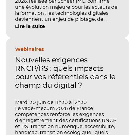
2026, réalisée par Scheer IMC, confirme
une évolution majeure pour les acteurs de
la formation : les technologies digitales
deviennent un enjeu de pilotage, de
performance et de preuve de valeur. IA,
Lire la suite
LMS, analytics, gestion des compétences,
blended learning : tout semble désormais
en place pour faire de la formation un levier
stratégique. Mais comment démontrer
Webinaires
concrètement l’impact de ces
Nouvelles exigences
investissements sur les compétences, la
productivité et la performance des
RNCP/RS : quels impacts
organisations ?
pour vos référentiels dans le
champ du digital ?
Mardi 30 juin de 11h30 à 12h30
Le vade-mecum 2026 de France
compétences renforce les exigences
d’enregistrement des certifications RNCP
et RS. Transition numérique, accessibilité,
handicap, transition écologique : quels