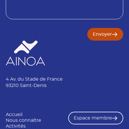
S
o
o
i
c
n
i
é
t
Envoyer
é
*
4 Av. du Stade de France
93210 Saint-Denis
Accueil
Espace membre
Nous connaître
Activités