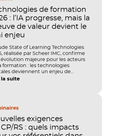
chnologies de formation
6 : l’IA progresse, mais la
euve de valeur devient le
ai enjeu
ude State of Learning Technologies
, réalisée par Scheer IMC, confirme
évolution majeure pour les acteurs
a formation : les technologies
tales deviennent un enjeu de
tage, de performance et de preuve
 la suite
aleur. IA, LMS, analytics, gestion des
étences, blended learning : tout
le désormais en place pour faire de
ormation un levier stratégique. Mais
ment démontrer concrètement
inaires
pact de ces investissements sur les
uvelles exigences
étences, la productivité et la
ormance des organisations ?
CP/RS : quels impacts