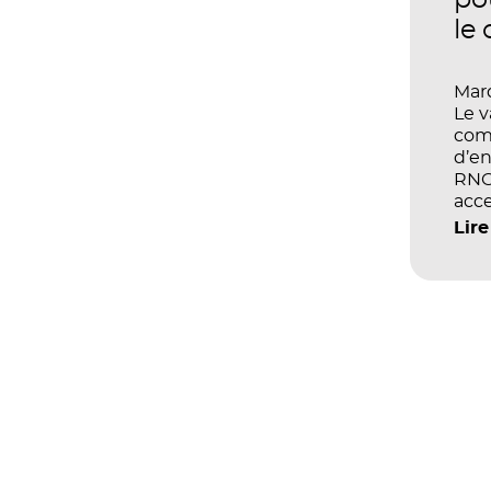
po
le
Mard
Le 
com
d’en
RNCP
acce
écol
Lire
les 
et d