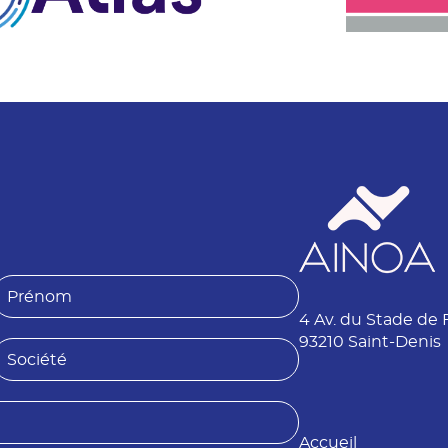
P
4 Av. du Stade de 
é
n
93210 Saint-Denis
S
o
o
m
é
Accueil