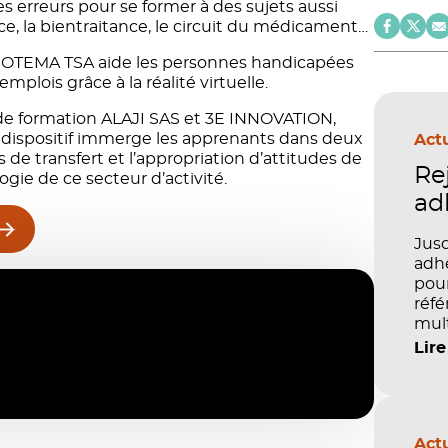
s erreurs pour se former à des sujets aussi
nce, la bientraitance, le circuit du médicament…
/ OTEMA TSA aide les personnes handicapées
mplois grâce à la réalité virtuelle.
 de formation ALAJI SAS et 3E INNOVATION,
 Le dispositif immerge les apprenants dans deux
Actu
s de transfert et l’appropriation d’attitudes de
Re
ogie de ce secteur d’activité.
ad
Jusq
adhé
pour
réfé
mult
péd
Lire
Actu