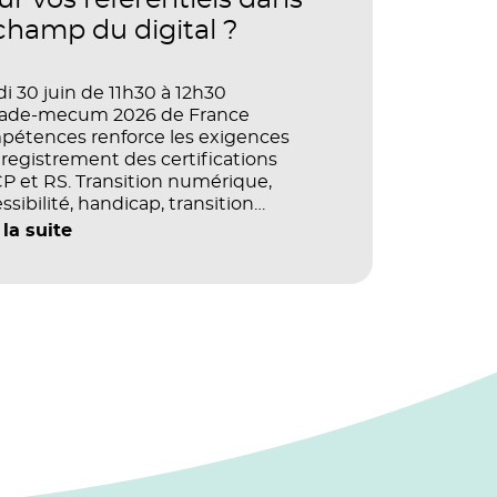
ur vos référentiels dans
 champ du digital ?
i 30 juin de 11h30 à 12h30
vade-mecum 2026 de France
pétences renforce les exigences
registrement des certifications
 et RS. Transition numérique,
ssibilité, handicap, transition
ogique : quels impacts concrets pour
 la suite
référentiels dans le champ du digital
e la multimodalité ?