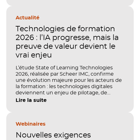
Actualité
Technologies de formation
2026 : l’IA progresse, mais la
preuve de valeur devient le
vrai enjeu
L’étude State of Learning Technologies
2026, réalisée par Scheer IMC, confirme
une évolution majeure pour les acteurs de
la formation : les technologies digitales
deviennent un enjeu de pilotage, de
performance et de preuve de valeur. IA,
Lire la suite
LMS, analytics, gestion des compétences,
blended learning : tout semble désormais
en place pour faire de la formation un levier
stratégique. Mais comment démontrer
Webinaires
concrètement l’impact de ces
Nouvelles exigences
investissements sur les compétences, la