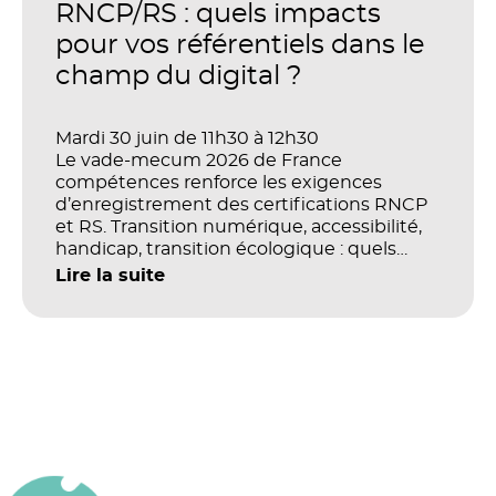
productivité et la performance des
RNCP/RS : quels impacts
organisations ?
pour vos référentiels dans le
champ du digital ?
Mardi 30 juin de 11h30 à 12h30
Le vade-mecum 2026 de France
compétences renforce les exigences
d’enregistrement des certifications RNCP
et RS. Transition numérique, accessibilité,
handicap, transition écologique : quels
impacts concrets pour les référentiels dans
Lire la suite
le champ du digital et de la multimodalité
?